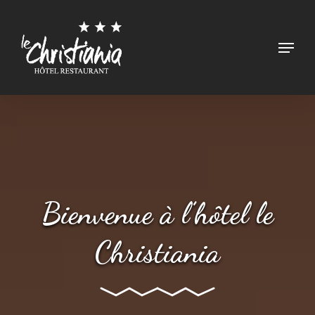
Skip
to
Menu
main
content
Bienvenue à l’hôtel le
Christiania