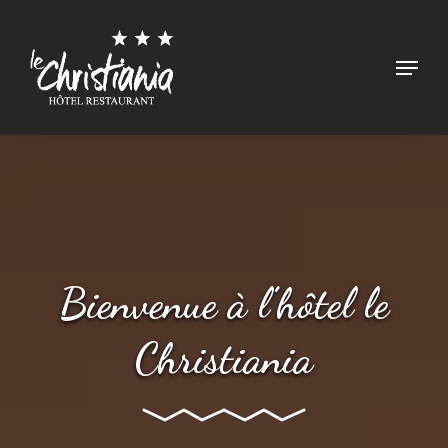
Skip
to
Menu
main
content
Bienvenue à l’hôtel le
Christiania